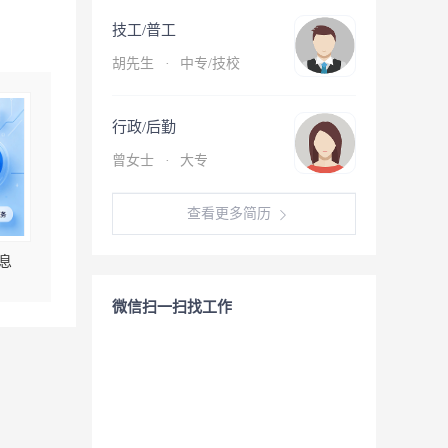
技工/普工
胡先生
·
中专/技校
行政/后勤
曾女士
·
大专
查看更多简历
息
微信扫一扫找工作