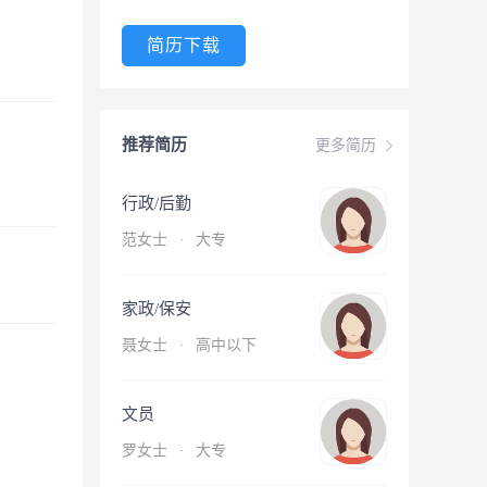
简历下载
推荐简历
更多简历
行政/后勤
范女士
·
大专
家政/保安
聂女士
·
高中以下
文员
罗女士
·
大专